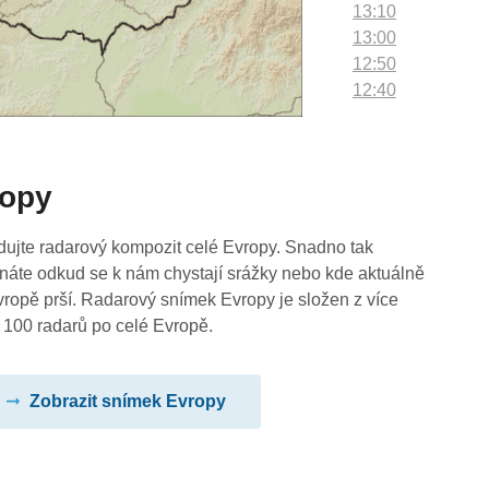
13:10
13:00
12:50
12:40
12:30
12:20
12:10
ropy
12:00
11:50
11:40
dujte radarový kompozit celé Evropy. Snadno tak
11:30
náte odkud se k nám chystají srážky nebo kde aktuálně
11:20
vropě prší. Radarový snímek Evropy je složen z více
11:10
 100 radarů po celé Evropě.
11:00
10:50
Zobrazit snímek Evropy
10:40
10:30
10:20
10:10