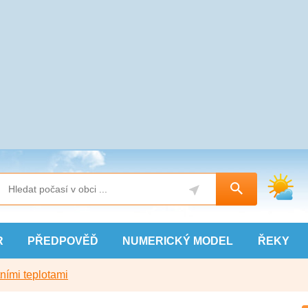
R
PŘEDPOVĚĎ
NUMERICKÝ
MODEL
ŘEKY
ními teplotami