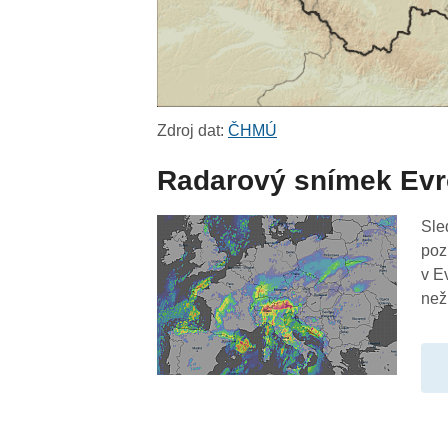
Zdroj dat:
ČHMÚ
Radarový snímek Ev
Sle
poz
v E
než