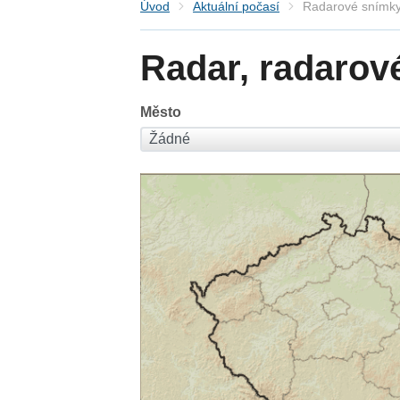
Úvod
Aktuální počasí
Radarové snímky
Radar, radarov
Město