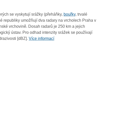
10:00
09:50
rých se vyskytují srážky (přeháňky,
bouřky
, trvalé
09:40
é republiky umožňují dva radary na vrcholech Praha v
09:30
ské vrchovině. Dosah radarů je 250 km a jejich
09:20
ický ústav. Pro odhad intenzity srážek se používají
09:10
drazivosti [dBZ].
Více informací
09:00
08:50
08:40
08:30
08:20
08:10
08:00
07:50
07:40
07:30
07:20
07:10