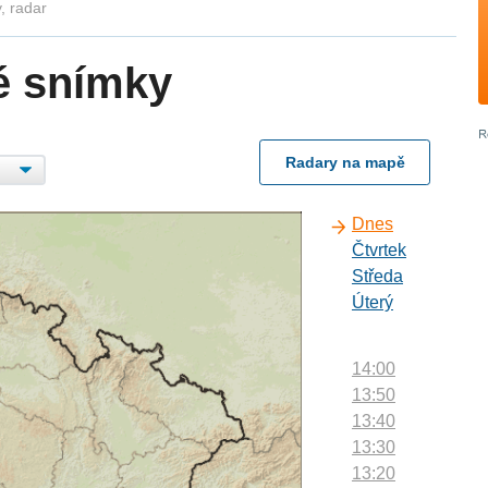
, radar
é snímky
Radary na mapě
Dnes
Čtvrtek
Středa
Úterý
14:00
13:50
13:40
13:30
13:20