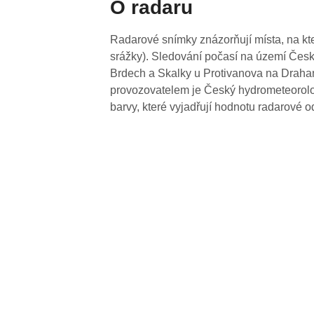
O radaru
Radarové snímky znázorňují místa, na kte
srážky). Sledování počasí na území Česk
Brdech a Skalky u Protivanova na Drahan
provozovatelem je Český hydrometeorolog
barvy, které vyjadřují hodnotu radarové o