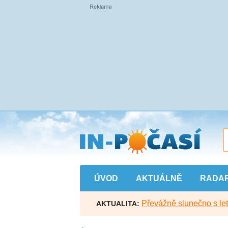
Přejít
na
hlavní
obsah
ÚVOD
AKTUÁLNĚ
RADA
Převážně slunečno s let
AKTUALITA: