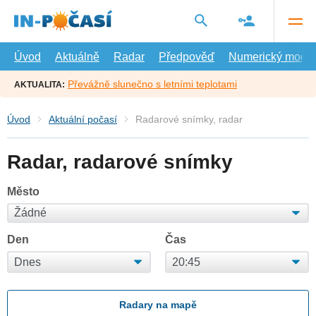
Přejít
na
hlavní
obsah
Úvod
Aktuálně
Radar
Předpověď
Numerický model
Převážně slunečno s letními teplotami
AKTUALITA:
Úvod
Aktuální počasí
Radarové snímky, radar
Radar, radarové snímky
Město
Den
Čas
Radary na mapě