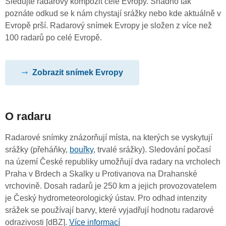
Sledujte radarový kompozit celé Evropy. Snadno tak
poznáte odkud se k nám chystají srážky nebo kde aktuálně v
Evropě prší. Radarový snímek Evropy je složen z více než
100 radarů po celé Evropě.
Zobrazit snímek Evropy
O radaru
Radarové snímky znázorňují místa, na kterých se vyskytují
srážky (přeháňky,
bouřky
, trvalé srážky). Sledování počasí
na území České republiky umožňují dva radary na vrcholech
Praha v Brdech a Skalky u Protivanova na Drahanské
vrchovině. Dosah radarů je 250 km a jejich provozovatelem
je Český hydrometeorologický ústav. Pro odhad intenzity
srážek se používají barvy, které vyjadřují hodnotu radarové
odrazivosti [dBZ].
Více informací