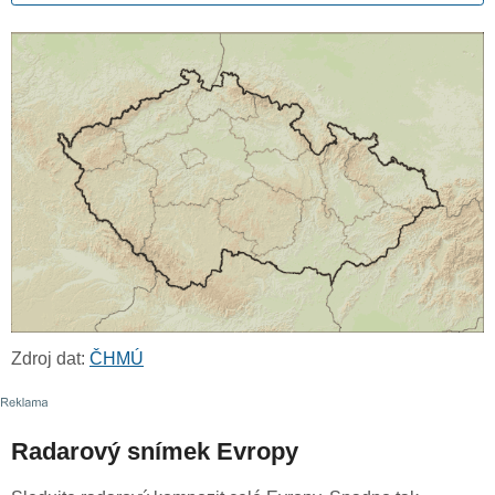
Zdroj dat:
ČHMÚ
Radarový snímek Evropy