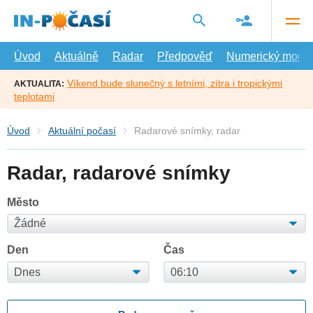
Přejít
na
hlavní
obsah
Úvod
Aktuálně
Radar
Předpověď
Numerický model
Víkend bude slunečný s letními, zítra i tropickými
AKTUALITA:
teplotami
Úvod
Aktuální počasí
Radarové snímky, radar
Radar, radarové snímky
Město
Den
Čas