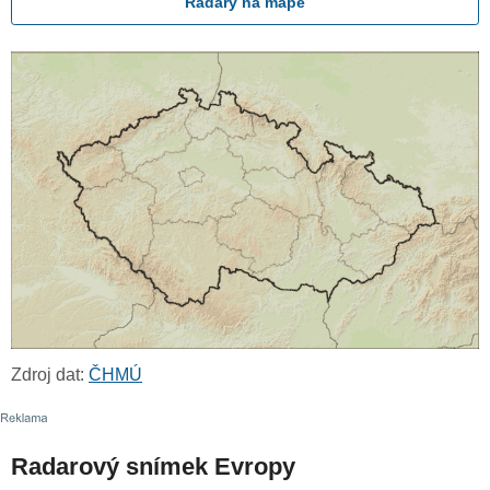
Radary na mapě
Zdroj dat:
ČHMÚ
Radarový snímek Evropy