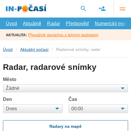
Přejít
na
hlavní
obsah
Úvod
Aktuálně
Radar
Předpověď
Numerický model
Převážně slunečno s letními teplotami
AKTUALITA:
Úvod
Aktuální počasí
Radarové snímky, radar
Radar, radarové snímky
Město
Den
Čas
Radary na mapě