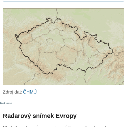
Zdroj dat:
ČHMÚ
Radarový snímek Evropy