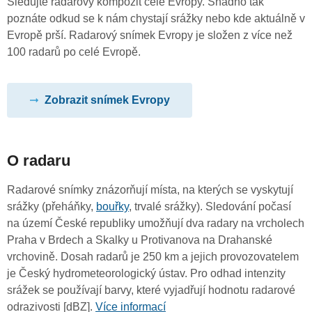
Sledujte radarový kompozit celé Evropy. Snadno tak
poznáte odkud se k nám chystají srážky nebo kde aktuálně v
Evropě prší. Radarový snímek Evropy je složen z více než
100 radarů po celé Evropě.
Zobrazit snímek Evropy
O radaru
Radarové snímky znázorňují místa, na kterých se vyskytují
srážky (přeháňky,
bouřky
, trvalé srážky). Sledování počasí
na území České republiky umožňují dva radary na vrcholech
Praha v Brdech a Skalky u Protivanova na Drahanské
vrchovině. Dosah radarů je 250 km a jejich provozovatelem
je Český hydrometeorologický ústav. Pro odhad intenzity
srážek se používají barvy, které vyjadřují hodnotu radarové
odrazivosti [dBZ].
Více informací