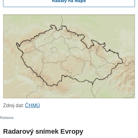
Radary na mapě
Zdroj dat:
ČHMÚ
Radarový snímek Evropy