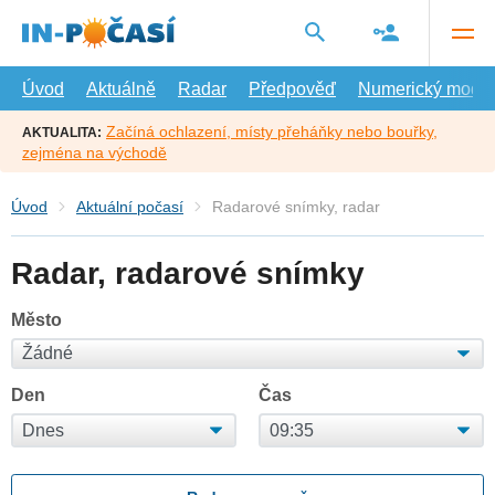
Přejít
na
hlavní
obsah
Úvod
Aktuálně
Radar
Předpověď
Numerický model
Začíná ochlazení, místy přeháňky nebo bouřky,
AKTUALITA:
zejména na východě
Úvod
Aktuální počasí
Radarové snímky, radar
Radar, radarové snímky
Město
Den
Čas