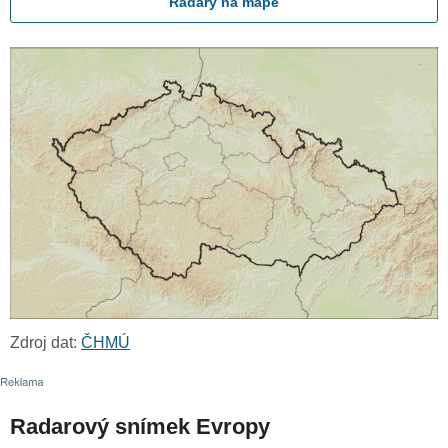
Radary na mapě
Zdroj dat:
ČHMÚ
Radarový snímek Evropy