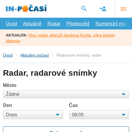
Přejít
na
hlavní
obsah
Úvod
Aktuálně
Radar
Předpověď
Numerický model
Vlnu veder přeruší studená fronta, zítra teploty
AKTUALITA:
klesnou
Úvod
Aktuální počasí
Radarové snímky, radar
Radar, radarové snímky
Město
Den
Čas