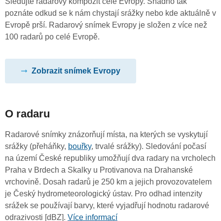
Sledujte radarový kompozit celé Evropy. Snadno tak
poznáte odkud se k nám chystají srážky nebo kde aktuálně v
Evropě prší. Radarový snímek Evropy je složen z více než
100 radarů po celé Evropě.
Zobrazit snímek Evropy
O radaru
Radarové snímky znázorňují místa, na kterých se vyskytují
srážky (přeháňky,
bouřky
, trvalé srážky). Sledování počasí
na území České republiky umožňují dva radary na vrcholech
Praha v Brdech a Skalky u Protivanova na Drahanské
vrchovině. Dosah radarů je 250 km a jejich provozovatelem
je Český hydrometeorologický ústav. Pro odhad intenzity
srážek se používají barvy, které vyjadřují hodnotu radarové
odrazivosti [dBZ].
Více informací