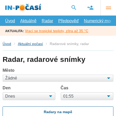
Přejít
na
hlavní
obsah
Úvod
Aktuálně
Radar
Předpověď
Numerický model
Vrací se tropické teploty, zítra až 35 °C
AKTUALITA:
Úvod
Aktuální počasí
Radarové snímky, radar
Radar, radarové snímky
Město
Den
Čas
Radary na mapě