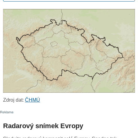
Zdroj dat:
ČHMÚ
Radarový snímek Evropy