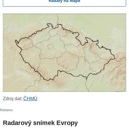
Radary na mapě
Zdroj dat:
ČHMÚ
Radarový snímek Evropy