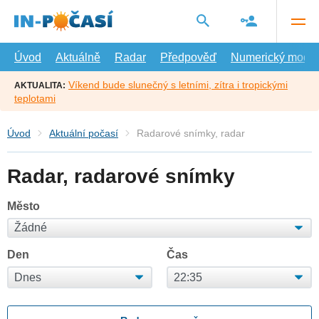
Přejít
na
hlavní
obsah
Úvod
Aktuálně
Radar
Předpověď
Numerický model
Víkend bude slunečný s letními, zítra i tropickými
AKTUALITA:
teplotami
Úvod
Aktuální počasí
Radarové snímky, radar
Radar, radarové snímky
Město
Den
Čas