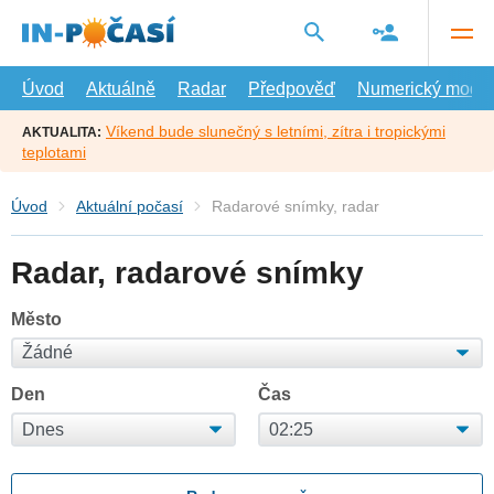
Přejít
na
hlavní
obsah
Úvod
Aktuálně
Radar
Předpověď
Numerický model
Víkend bude slunečný s letními, zítra i tropickými
AKTUALITA:
teplotami
Úvod
Aktuální počasí
Radarové snímky, radar
Radar, radarové snímky
Město
Den
Čas