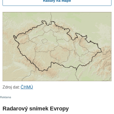
Radary na mapě
Zdroj dat:
ČHMÚ
Radarový snímek Evropy