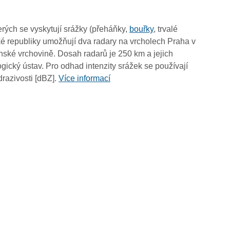
05:50
05:40
rých se vyskytují srážky (přeháňky,
bouřky
, trvalé
05:30
é republiky umožňují dva radary na vrcholech Praha v
05:20
ské vrchovině. Dosah radarů je 250 km a jejich
05:10
ický ústav. Pro odhad intenzity srážek se používají
05:00
drazivosti [dBZ].
Více informací
04:50
04:40
04:30
04:20
04:10
04:00
03:50
03:40
03:30
03:20
03:10
03:00