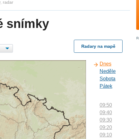
, radar
é snímky
Radary na mapě
Dnes
Neděle
Sobota
Pátek
09:50
09:40
09:30
09:20
09:10