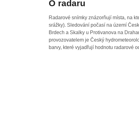
O radaru
Radarové snímky znázorňují místa, na kte
srážky). Sledování počasí na území Česk
Brdech a Skalky u Protivanova na Drahan
provozovatelem je Český hydrometeorolog
barvy, které vyjadřují hodnotu radarové o