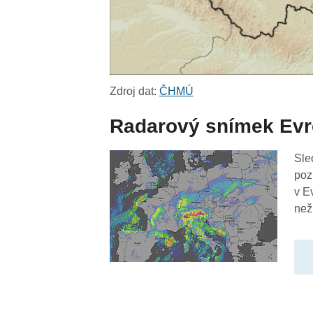
Zdroj dat:
ČHMÚ
Radarový snímek Ev
Sle
poz
v E
než