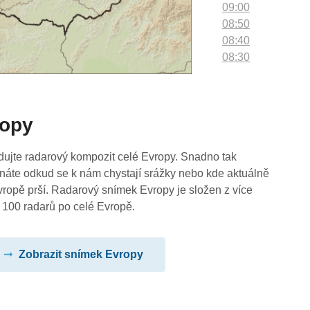
09:00
08:50
08:40
08:30
08:20
08:10
08:00
ropy
07:50
07:40
07:30
dujte radarový kompozit celé Evropy. Snadno tak
07:20
náte odkud se k nám chystají srážky nebo kde aktuálně
07:10
vropě prší. Radarový snímek Evropy je složen z více
07:00
 100 radarů po celé Evropě.
06:50
06:40
Zobrazit snímek Evropy
06:30
06:20
06:10
06:00