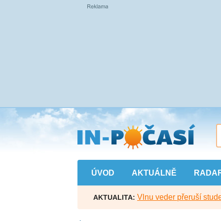
Přejít
na
hlavní
obsah
ÚVOD
AKTUÁLNĚ
RADA
Vlnu veder přeruší stude
AKTUALITA: