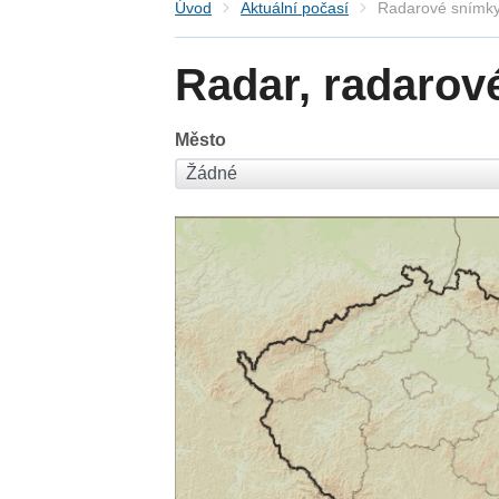
Úvod
Aktuální počasí
Radarové snímky
Radar, radarov
Město