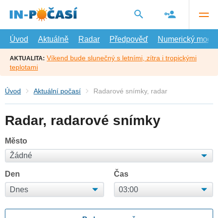
Přejít
na
hlavní
obsah
Úvod
Aktuálně
Radar
Předpověď
Numerický model
Víkend bude slunečný s letními, zítra i tropickými
AKTUALITA:
teplotami
Úvod
Aktuální počasí
Radarové snímky, radar
Radar, radarové snímky
Město
Den
Čas