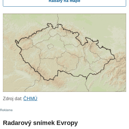
Radary na mapě
Zdroj dat:
ČHMÚ
Radarový snímek Evropy