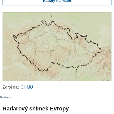
Radary na mapě
Zdroj dat:
ČHMÚ
Radarový snímek Evropy