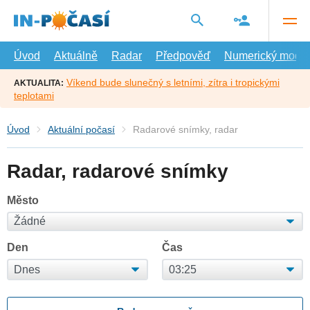
Přejít
na
hlavní
obsah
Úvod
Aktuálně
Radar
Předpověď
Numerický model
Víkend bude slunečný s letními, zítra i tropickými
AKTUALITA:
teplotami
Úvod
Aktuální počasí
Radarové snímky, radar
Radar, radarové snímky
Město
Den
Čas