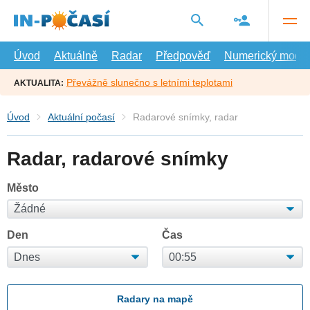
Přejít
na
hlavní
obsah
Úvod
Aktuálně
Radar
Předpověď
Numerický model
Převážně slunečno s letními teplotami
AKTUALITA:
Úvod
Aktuální počasí
Radarové snímky, radar
Radar, radarové snímky
Město
Den
Čas
Radary na mapě