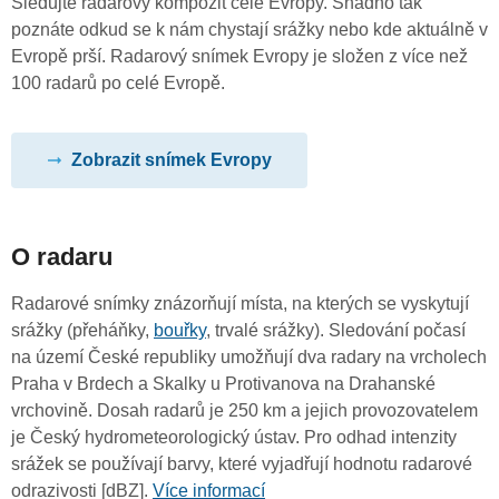
Sledujte radarový kompozit celé Evropy. Snadno tak
poznáte odkud se k nám chystají srážky nebo kde aktuálně v
Evropě prší. Radarový snímek Evropy je složen z více než
100 radarů po celé Evropě.
Zobrazit snímek Evropy
O radaru
Radarové snímky znázorňují místa, na kterých se vyskytují
srážky (přeháňky,
bouřky
, trvalé srážky). Sledování počasí
na území České republiky umožňují dva radary na vrcholech
Praha v Brdech a Skalky u Protivanova na Drahanské
vrchovině. Dosah radarů je 250 km a jejich provozovatelem
je Český hydrometeorologický ústav. Pro odhad intenzity
srážek se používají barvy, které vyjadřují hodnotu radarové
odrazivosti [dBZ].
Více informací