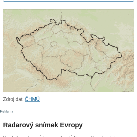
Zdroj dat:
ČHMÚ
Radarový snímek Evropy