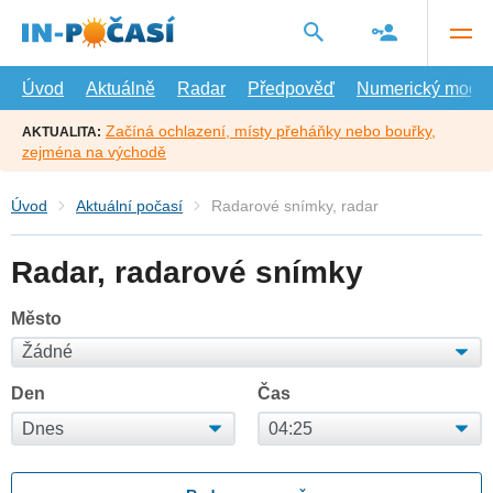
Přejít
na
hlavní
obsah
Úvod
Aktuálně
Radar
Předpověď
Numerický model
Začíná ochlazení, místy přeháňky nebo bouřky,
AKTUALITA:
zejména na východě
Úvod
Aktuální počasí
Radarové snímky, radar
Radar, radarové snímky
Město
Den
Čas