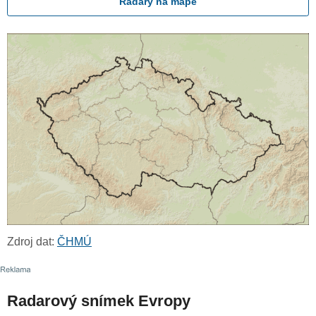
Radary na mapě
Zdroj dat:
ČHMÚ
Radarový snímek Evropy