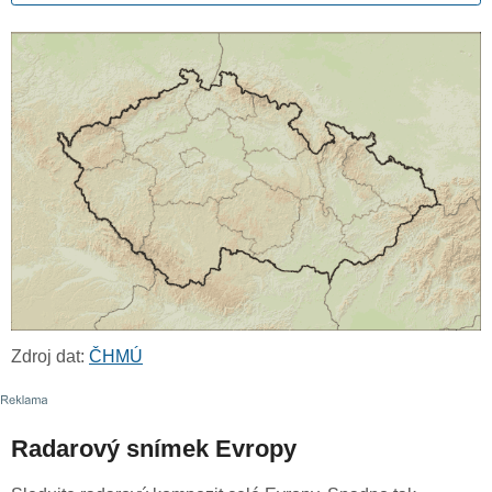
Zdroj dat:
ČHMÚ
Radarový snímek Evropy