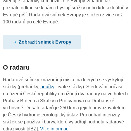
Sledujte radarový kompozit celé Evropy. Snadno tak
poznáte odkud se k nám chystají srážky nebo kde aktuálně v
Evropě prší. Radarový snímek Evropy je složen z více než
100 radarů po celé Evropě.
Zobrazit snímek Evropy
O radaru
Radarové snímky znázorňují místa, na kterých se vyskytují
srážky (přeháňky,
bouřky
, trvalé srážky). Sledování počasí
na území České republiky umožňují dva radary na vrcholech
Praha v Brdech a Skalky u Protivanova na Drahanské
vrchovině. Dosah radarů je 250 km a jejich provozovatelem
je Český hydrometeorologický ústav. Pro odhad intenzity
srážek se používají barvy, které vyjadřují hodnotu radarové
odrazivosti [dBZ].
Více informací