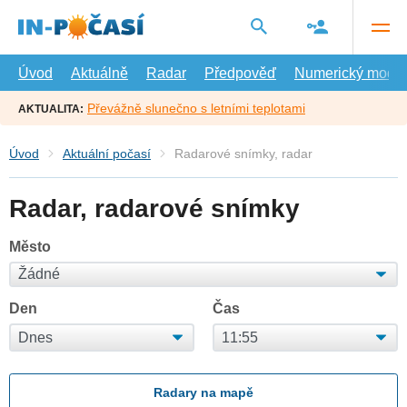
Přejít
na
hlavní
obsah
Úvod
Aktuálně
Radar
Předpověď
Numerický model
Převážně slunečno s letními teplotami
AKTUALITA:
Úvod
Aktuální počasí
Radarové snímky, radar
Radar, radarové snímky
Město
Den
Čas
Radary na mapě