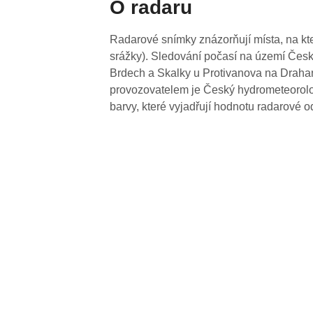
O radaru
Radarové snímky znázorňují místa, na kte
srážky). Sledování počasí na území Česk
Brdech a Skalky u Protivanova na Drahan
provozovatelem je Český hydrometeorolog
barvy, které vyjadřují hodnotu radarové o