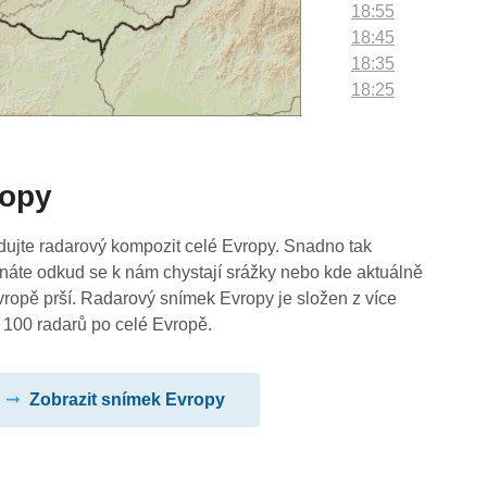
18:55
18:45
18:35
18:25
18:15
18:05
17:55
ropy
17:45
17:35
17:25
dujte radarový kompozit celé Evropy. Snadno tak
17:15
náte odkud se k nám chystají srážky nebo kde aktuálně
17:05
vropě prší. Radarový snímek Evropy je složen z více
16:55
 100 radarů po celé Evropě.
16:45
16:35
Zobrazit snímek Evropy
16:25
16:15
16:05
15:55