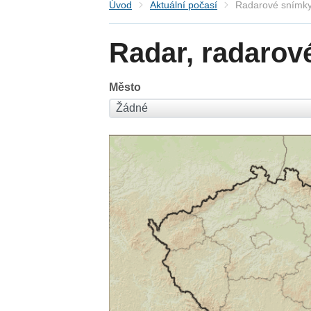
Úvod
Aktuální počasí
Radarové snímky
Radar, radarov
Město