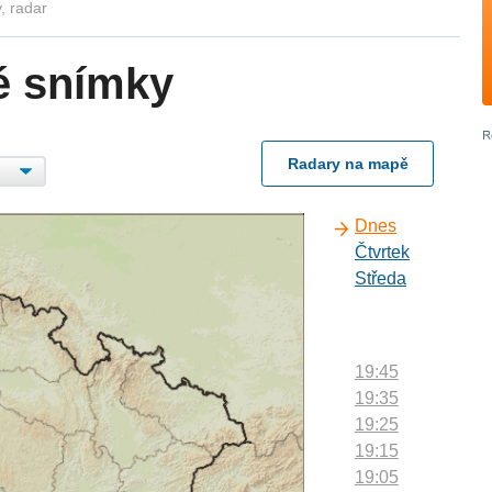
, radar
é snímky
Radary na mapě
Dnes
Čtvrtek
Středa
19:45
19:35
19:25
19:15
19:05