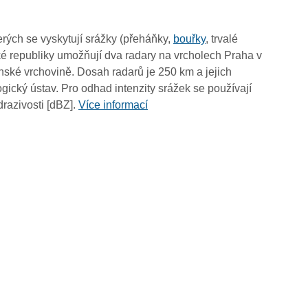
15:45
15:35
rých se vyskytují srážky (přeháňky,
bouřky
, trvalé
15:25
é republiky umožňují dva radary na vrcholech Praha v
15:15
ské vrchovině. Dosah radarů je 250 km a jejich
15:05
ický ústav. Pro odhad intenzity srážek se používají
14:55
drazivosti [dBZ].
Více informací
14:45
14:35
14:25
14:15
14:05
13:55
13:45
13:35
13:25
13:15
13:05
12:55