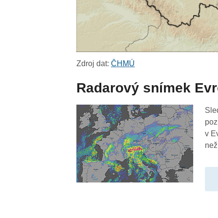
Zdroj dat:
ČHMÚ
Radarový snímek Ev
Sle
poz
v E
než