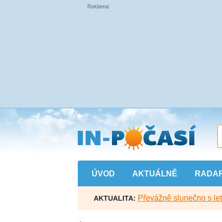
Přejít
na
hlavní
obsah
ÚVOD
AKTUÁLNĚ
RADA
Převážně slunečno s let
AKTUALITA: