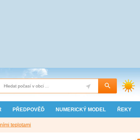
R
PŘEDPOVĚĎ
NUMERICKÝ
MODEL
ŘEKY
ními teplotami