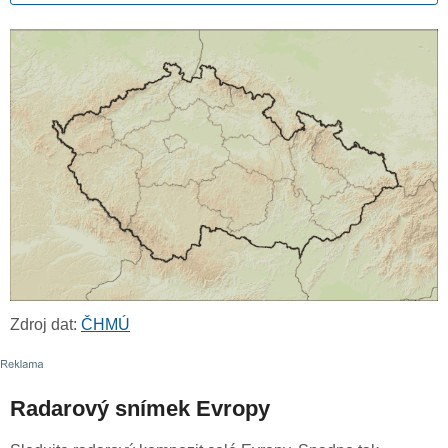
Zdroj dat:
ČHMÚ
Radarový snímek Evropy