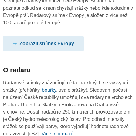
Sledujte radarový kompozit celé Evropy. Snadno tak
poznáte odkud se k nám chystají srážky nebo kde aktuálně v
Evropě prší. Radarový snímek Evropy je složen z více než
100 radarů po celé Evropě.
Zobrazit snímek Evropy
O radaru
Radarové snímky znázorňují místa, na kterých se vyskytují
srážky (přeháňky,
bouřky
, trvalé srážky). Sledování počasí
na území České republiky umožňují dva radary na vrcholech
Praha v Brdech a Skalky u Protivanova na Drahanské
vrchovině. Dosah radarů je 250 km a jejich provozovatelem
je Český hydrometeorologický ústav. Pro odhad intenzity
srážek se používají barvy, které vyjadřují hodnotu radarové
odrazivosti [dBZ].
Více informací