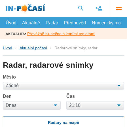
Přejít
na
hlavní
obsah
Úvod
Aktuálně
Radar
Předpověď
Numerický model
Převážně slunečno s letními teplotami
AKTUALITA:
Úvod
Aktuální počasí
Radarové snímky, radar
Radar, radarové snímky
Město
Den
Čas
Radary na mapě