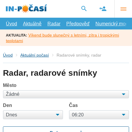
Přejít
na
hlavní
obsah
Úvod
Aktuálně
Radar
Předpověď
Numerický model
Víkend bude slunečný s letními, zítra i tropickými
AKTUALITA:
teplotami
Úvod
Aktuální počasí
Radarové snímky, radar
Radar, radarové snímky
Město
Den
Čas