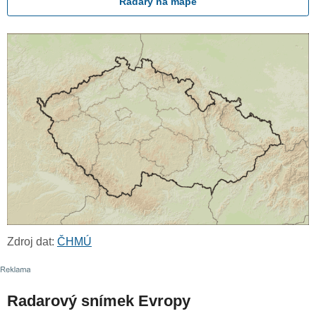
Radary na mapě
Zdroj dat:
ČHMÚ
Radarový snímek Evropy