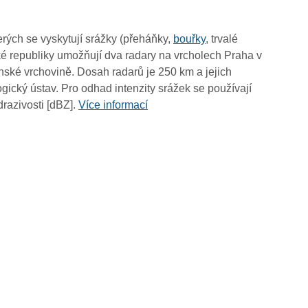
04:10
04:00
rých se vyskytují srážky (přeháňky,
bouřky
, trvalé
03:50
é republiky umožňují dva radary na vrcholech Praha v
03:40
ské vrchovině. Dosah radarů je 250 km a jejich
03:30
ický ústav. Pro odhad intenzity srážek se používají
03:20
drazivosti [dBZ].
Více informací
03:10
03:00
02:50
02:40
02:30
02:20
02:10
02:00
01:50
01:40
01:30
01:20