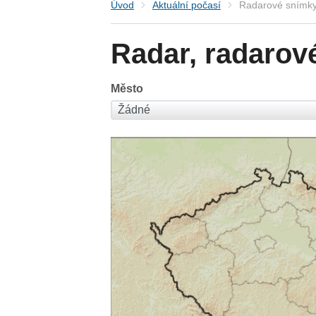
Úvod
Aktuální počasí
Radarové snímky
Radar, radarov
Město