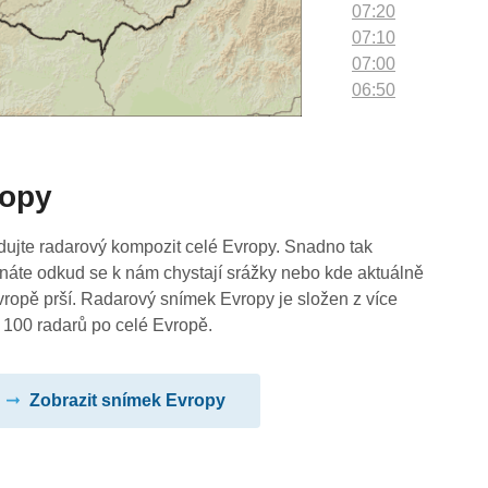
07:20
07:10
07:00
06:50
06:40
06:30
06:20
ropy
06:10
06:00
05:50
dujte radarový kompozit celé Evropy. Snadno tak
05:40
náte odkud se k nám chystají srážky nebo kde aktuálně
05:30
vropě prší. Radarový snímek Evropy je složen z více
05:20
 100 radarů po celé Evropě.
05:10
05:00
Zobrazit snímek Evropy
04:50
04:40
04:30
04:20