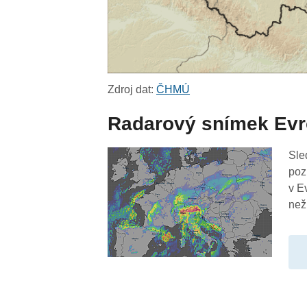
Zdroj dat:
ČHMÚ
Radarový snímek Ev
Sle
poz
v E
než