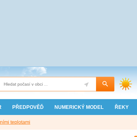
R
PŘEDPOVĚĎ
NUMERICKÝ
MODEL
ŘEKY
ními teplotami