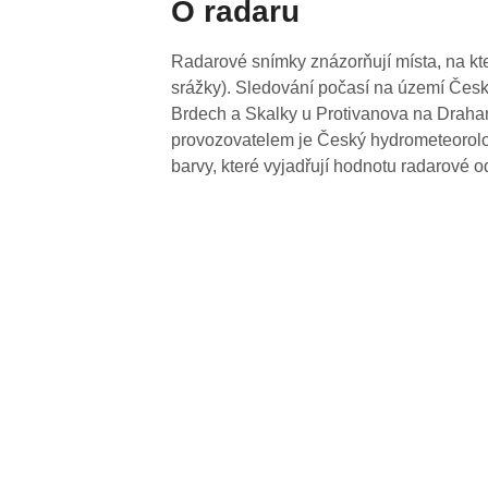
O radaru
Radarové snímky znázorňují místa, na kte
srážky). Sledování počasí na území Česk
Brdech a Skalky u Protivanova na Drahan
provozovatelem je Český hydrometeorolog
barvy, které vyjadřují hodnotu radarové o