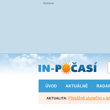
Přejít
na
hlavní
obsah
ÚVOD
AKTUÁLNĚ
RADA
Převážně slunečno s let
AKTUALITA: