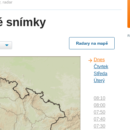
, radar
é snímky
Radary na mapě
Dnes
Čtvrtek
Středa
Úterý
08:10
08:00
07:50
07:40
07:30