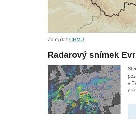
Zdroj dat:
ČHMÚ
Radarový snímek Ev
Sle
poz
v E
než