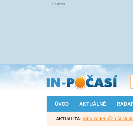
Přejít
na
hlavní
obsah
ÚVOD
AKTUÁLNĚ
RADA
Vlnu veder přeruší stude
AKTUALITA: