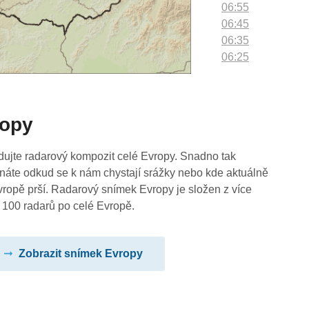
06:55
06:45
06:35
06:25
06:15
06:05
05:55
ropy
05:45
05:35
05:25
dujte radarový kompozit celé Evropy. Snadno tak
05:15
náte odkud se k nám chystají srážky nebo kde aktuálně
05:05
vropě prší. Radarový snímek Evropy je složen z více
04:55
 100 radarů po celé Evropě.
04:45
04:35
Zobrazit snímek Evropy
04:25
04:15
04:05
03:55