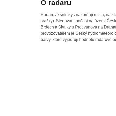
O radaru
Radarové snímky znázorňují místa, na kte
srážky). Sledování počasí na území Česk
Brdech a Skalky u Protivanova na Drahan
provozovatelem je Český hydrometeorolog
barvy, které vyjadřují hodnotu radarové o