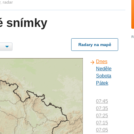
, radar
é snímky
Radary na mapě
Dnes
Neděle
Sobota
Pátek
07:45
07:35
07:25
07:15
07:05