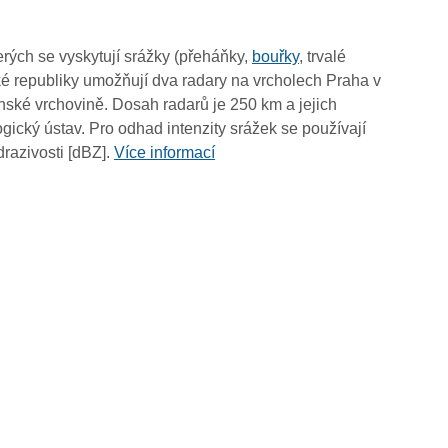
03:45
03:35
rých se vyskytují srážky (přeháňky,
bouřky
, trvalé
03:25
é republiky umožňují dva radary na vrcholech Praha v
03:15
ské vrchovině. Dosah radarů je 250 km a jejich
03:05
ický ústav. Pro odhad intenzity srážek se používají
02:55
drazivosti [dBZ].
Více informací
02:45
02:35
02:25
02:15
02:05
01:55
01:45
01:35
01:25
01:15
01:05
00:55