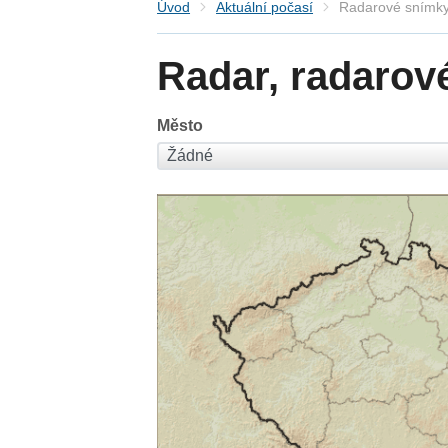
Úvod
Aktuální počasí
Radarové snímky
Radar, radarov
Město