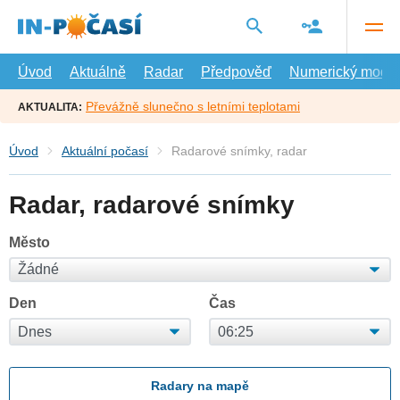
Přejít
na
hlavní
obsah
Úvod
Aktuálně
Radar
Předpověď
Numerický model
Převážně slunečno s letními teplotami
AKTUALITA:
Úvod
Aktuální počasí
Radarové snímky, radar
Radar, radarové snímky
Město
Den
Čas
Radary na mapě