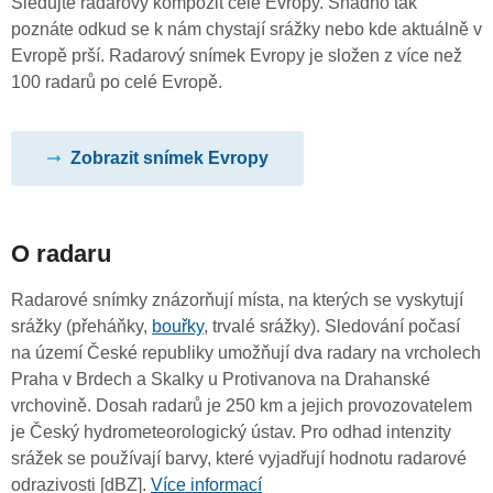
Sledujte radarový kompozit celé Evropy. Snadno tak
poznáte odkud se k nám chystají srážky nebo kde aktuálně v
Evropě prší. Radarový snímek Evropy je složen z více než
100 radarů po celé Evropě.
Zobrazit snímek Evropy
O radaru
Radarové snímky znázorňují místa, na kterých se vyskytují
srážky (přeháňky,
bouřky
, trvalé srážky). Sledování počasí
na území České republiky umožňují dva radary na vrcholech
Praha v Brdech a Skalky u Protivanova na Drahanské
vrchovině. Dosah radarů je 250 km a jejich provozovatelem
je Český hydrometeorologický ústav. Pro odhad intenzity
srážek se používají barvy, které vyjadřují hodnotu radarové
odrazivosti [dBZ].
Více informací