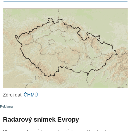
Zdroj dat:
ČHMÚ
Radarový snímek Evropy