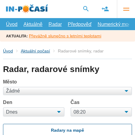
Přejít
na
hlavní
obsah
Úvod
Aktuálně
Radar
Předpověď
Numerický model
Převážně slunečno s letními teplotami
AKTUALITA:
Úvod
Aktuální počasí
Radarové snímky, radar
Radar, radarové snímky
Město
Den
Čas
Radary na mapě