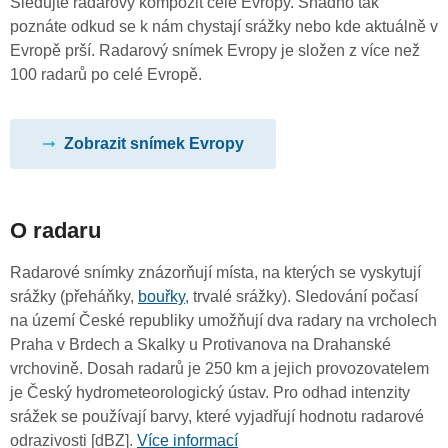
Sledujte radarový kompozit celé Evropy. Snadno tak
poznáte odkud se k nám chystají srážky nebo kde aktuálně v
Evropě prší. Radarový snímek Evropy je složen z více než
100 radarů po celé Evropě.
Zobrazit snímek Evropy
O radaru
Radarové snímky znázorňují místa, na kterých se vyskytují
srážky (přeháňky,
bouřky
, trvalé srážky). Sledování počasí
na území České republiky umožňují dva radary na vrcholech
Praha v Brdech a Skalky u Protivanova na Drahanské
vrchovině. Dosah radarů je 250 km a jejich provozovatelem
je Český hydrometeorologický ústav. Pro odhad intenzity
srážek se používají barvy, které vyjadřují hodnotu radarové
odrazivosti [dBZ].
Více informací