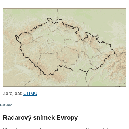
Zdroj dat:
ČHMÚ
Radarový snímek Evropy