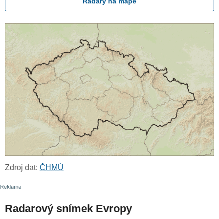
Radary na mapě
Zdroj dat:
ČHMÚ
Radarový snímek Evropy