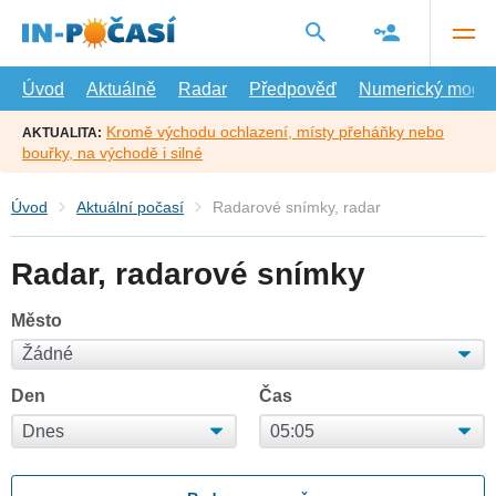
Přejít
na
hlavní
obsah
Úvod
Aktuálně
Radar
Předpověď
Numerický model
Kromě východu ochlazení, místy přeháňky nebo
AKTUALITA:
bouřky, na východě i silné
Úvod
Aktuální počasí
Radarové snímky, radar
Radar, radarové snímky
Město
Den
Čas