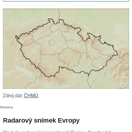
Zdroj dat:
ČHMÚ
Radarový snímek Evropy