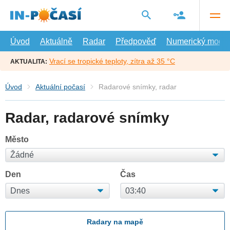
Přejít
na
hlavní
obsah
Úvod
Aktuálně
Radar
Předpověď
Numerický model
Vrací se tropické teploty, zítra až 35 °C
AKTUALITA:
Úvod
Aktuální počasí
Radarové snímky, radar
Radar, radarové snímky
Město
Den
Čas
Radary na mapě