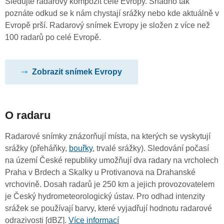
Sledujte radarový kompozit celé Evropy. Snadno tak
poznáte odkud se k nám chystají srážky nebo kde aktuálně v
Evropě prší. Radarový snímek Evropy je složen z více než
100 radarů po celé Evropě.
Zobrazit snímek Evropy
O radaru
Radarové snímky znázorňují místa, na kterých se vyskytují
srážky (přeháňky,
bouřky
, trvalé srážky). Sledování počasí
na území České republiky umožňují dva radary na vrcholech
Praha v Brdech a Skalky u Protivanova na Drahanské
vrchovině. Dosah radarů je 250 km a jejich provozovatelem
je Český hydrometeorologický ústav. Pro odhad intenzity
srážek se používají barvy, které vyjadřují hodnotu radarové
odrazivosti [dBZ].
Více informací