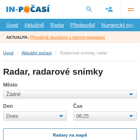
Přejít
na
hlavní
obsah
Úvod
Aktuálně
Radar
Předpověď
Numerický model
Převážně slunečno s letními teplotami
AKTUALITA:
Úvod
Aktuální počasí
Radarové snímky, radar
Radar, radarové snímky
Město
Den
Čas
Radary na mapě