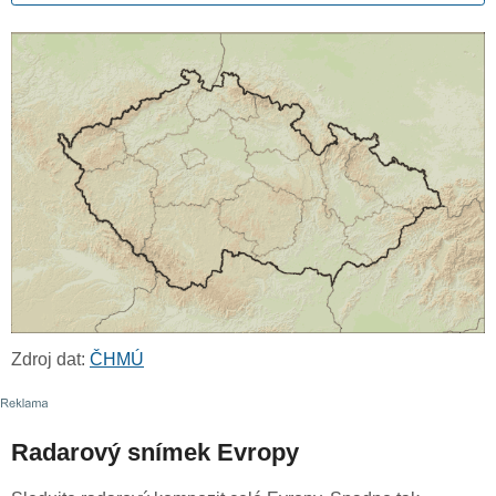
Zdroj dat:
ČHMÚ
Radarový snímek Evropy