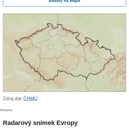
Radary na mapě
Zdroj dat:
ČHMÚ
Radarový snímek Evropy