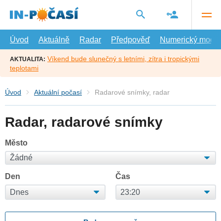
Přejít
na
hlavní
obsah
Úvod
Aktuálně
Radar
Předpověď
Numerický model
Víkend bude slunečný s letními, zítra i tropickými
AKTUALITA:
teplotami
Úvod
Aktuální počasí
Radarové snímky, radar
Radar, radarové snímky
Město
Den
Čas