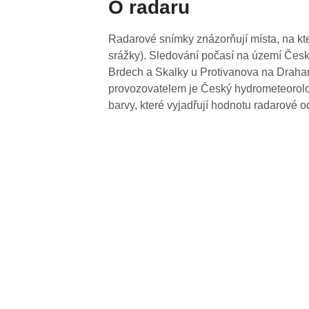
O radaru
Radarové snímky znázorňují místa, na kte
srážky). Sledování počasí na území Česk
Brdech a Skalky u Protivanova na Drahan
provozovatelem je Český hydrometeorolog
barvy, které vyjadřují hodnotu radarové o