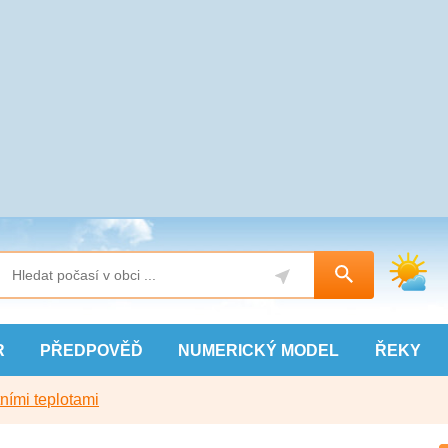
R
PŘEDPOVĚĎ
NUMERICKÝ
MODEL
ŘEKY
ními teplotami