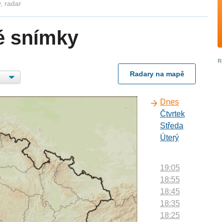
, radar
é snímky
Radary na mapě
Dnes
Čtvrtek
Středa
Úterý
19:05
18:55
18:45
18:35
18:25