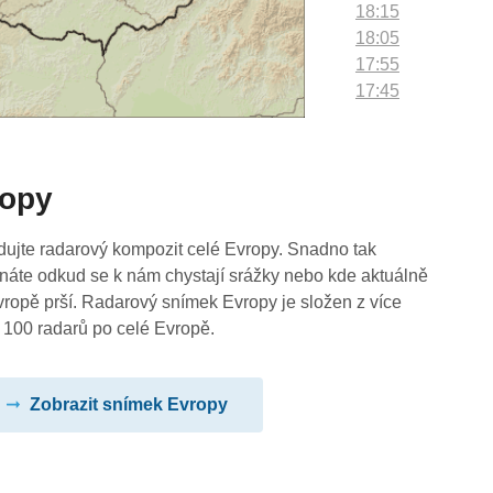
18:15
18:05
17:55
17:45
17:35
17:25
17:15
ropy
17:05
16:55
16:45
dujte radarový kompozit celé Evropy. Snadno tak
16:35
náte odkud se k nám chystají srážky nebo kde aktuálně
16:25
vropě prší. Radarový snímek Evropy je složen z více
16:15
 100 radarů po celé Evropě.
16:05
15:55
Zobrazit snímek Evropy
15:45
15:35
15:25
15:15