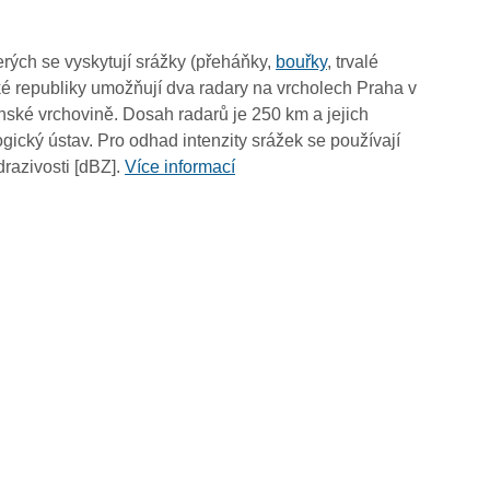
15:05
14:55
rých se vyskytují srážky (přeháňky,
bouřky
, trvalé
14:45
é republiky umožňují dva radary na vrcholech Praha v
14:35
ské vrchovině. Dosah radarů je 250 km a jejich
14:25
ický ústav. Pro odhad intenzity srážek se používají
14:15
drazivosti [dBZ].
Více informací
14:05
13:55
13:45
13:35
13:25
13:15
13:05
12:55
12:45
12:35
12:25
12:15