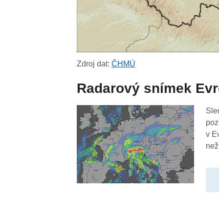
Zdroj dat:
ČHMÚ
Radarový snímek Ev
Sle
poz
v E
než