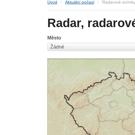
Úvod
Aktuální počasí
Radarové snímky
Radar, radarov
Město