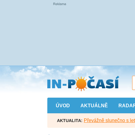
Přejít
na
hlavní
obsah
ÚVOD
AKTUÁLNĚ
RADA
Převážně slunečno s let
AKTUALITA: