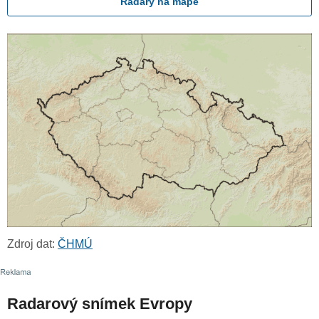
Radary na mapě
Zdroj dat:
ČHMÚ
Radarový snímek Evropy