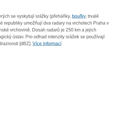
10:00
09:50
rých se vyskytují srážky (přeháňky,
bouřky
, trvalé
09:40
é republiky umožňují dva radary na vrcholech Praha v
09:30
ské vrchovině. Dosah radarů je 250 km a jejich
09:20
ický ústav. Pro odhad intenzity srážek se používají
09:10
drazivosti [dBZ].
Více informací
09:00
08:50
08:40
08:30
08:20
08:10
08:00
07:50
07:40
07:30
07:20
07:10