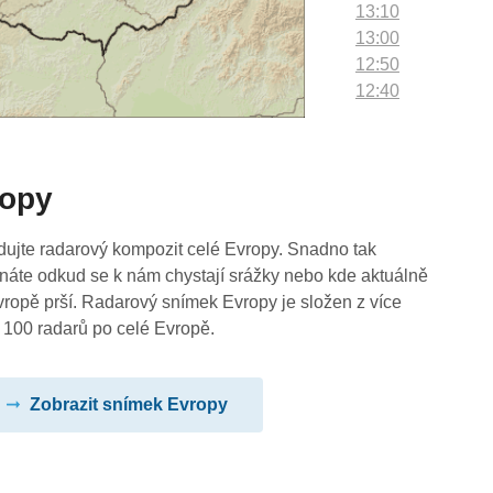
13:10
13:00
12:50
12:40
12:30
12:20
12:10
ropy
12:00
11:50
11:40
dujte radarový kompozit celé Evropy. Snadno tak
11:30
náte odkud se k nám chystají srážky nebo kde aktuálně
11:20
vropě prší. Radarový snímek Evropy je složen z více
11:10
 100 radarů po celé Evropě.
11:00
10:50
Zobrazit snímek Evropy
10:40
10:30
10:20
10:10