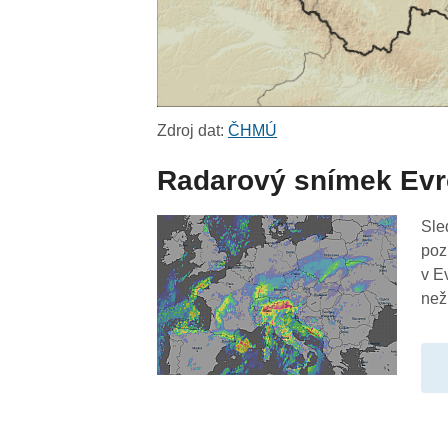
Zdroj dat:
ČHMÚ
Radarový snímek Ev
Sle
poz
v E
než