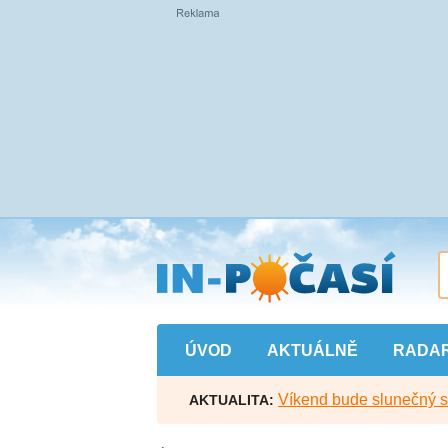
Přejít
na
hlavní
obsah
ÚVOD
AKTUÁLNĚ
RADA
Víkend bude slunečný s l
AKTUALITA: