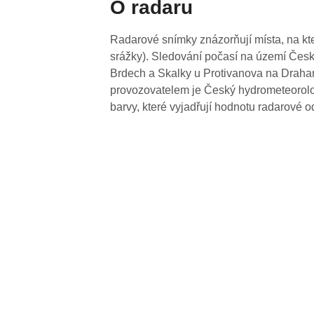
O radaru
Radarové snímky znázorňují místa, na kte
srážky). Sledování počasí na území Česk
Brdech a Skalky u Protivanova na Drahan
provozovatelem je Český hydrometeorolog
barvy, které vyjadřují hodnotu radarové o