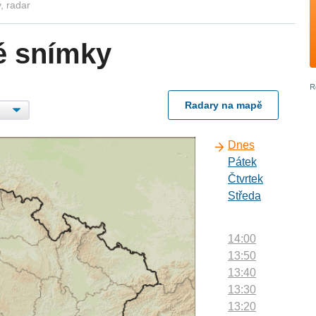
, radar
é snímky
Radary na mapě
Dnes
Pátek
Čtvrtek
Středa
14:00
13:50
13:40
13:30
13:20