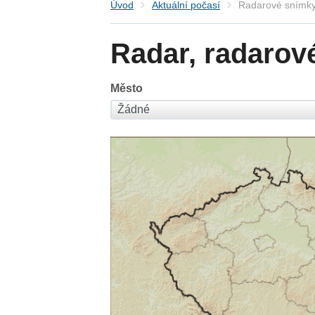
Úvod
Aktuální počasí
Radarové snímky
Radar, radarov
Město