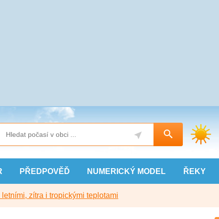
R
PŘEDPOVĚĎ
NUMERICKÝ
MODEL
ŘEKY
etními, zítra i tropickými teplotami