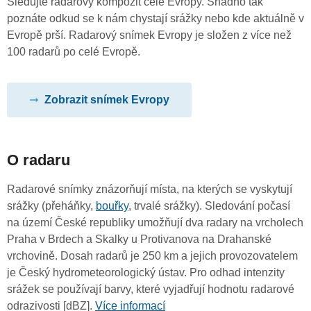
Sledujte radarový kompozit celé Evropy. Snadno tak
poznáte odkud se k nám chystají srážky nebo kde aktuálně v
Evropě prší. Radarový snímek Evropy je složen z více než
100 radarů po celé Evropě.
Zobrazit snímek Evropy
O radaru
Radarové snímky znázorňují místa, na kterých se vyskytují
srážky (přeháňky,
bouřky
, trvalé srážky). Sledování počasí
na území České republiky umožňují dva radary na vrcholech
Praha v Brdech a Skalky u Protivanova na Drahanské
vrchovině. Dosah radarů je 250 km a jejich provozovatelem
je Český hydrometeorologický ústav. Pro odhad intenzity
srážek se používají barvy, které vyjadřují hodnotu radarové
odrazivosti [dBZ].
Více informací