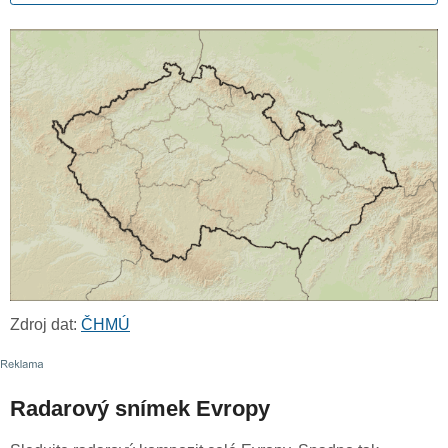
Zdroj dat:
ČHMÚ
Radarový snímek Evropy