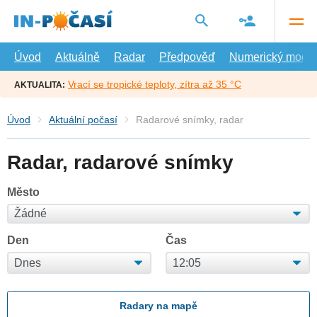
Přejít
na
hlavní
obsah
Úvod
Aktuálně
Radar
Předpověď
Numerický model
Vrací se tropické teploty, zítra až 35 °C
AKTUALITA:
Úvod
Aktuální počasí
Radarové snímky, radar
Radar, radarové snímky
Město
Den
Čas
Radary na mapě