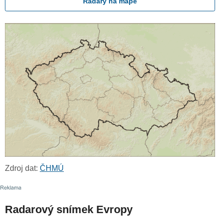
Radary na mapě
Zdroj dat:
ČHMÚ
Radarový snímek Evropy