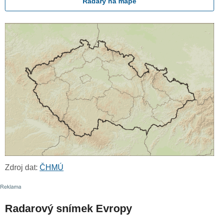
Radary na mapě
Zdroj dat:
ČHMÚ
Radarový snímek Evropy