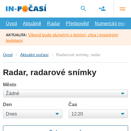
Přejít
na
hlavní
obsah
Úvod
Aktuálně
Radar
Předpověď
Numerický model
Víkend bude slunečný s letními, zítra i tropickými
AKTUALITA:
teplotami
Úvod
Aktuální počasí
Radarové snímky, radar
Radar, radarové snímky
Město
Den
Čas