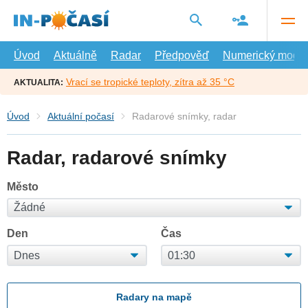
Přejít
na
hlavní
obsah
Úvod
Aktuálně
Radar
Předpověď
Numerický model
Vrací se tropické teploty, zítra až 35 °C
AKTUALITA:
Úvod
Aktuální počasí
Radarové snímky, radar
Radar, radarové snímky
Město
Den
Čas
Radary na mapě