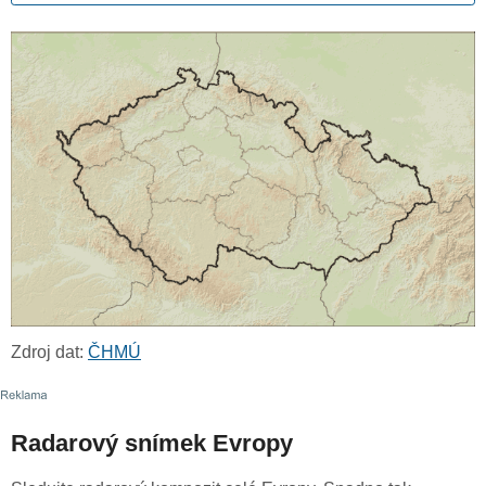
Zdroj dat:
ČHMÚ
Radarový snímek Evropy