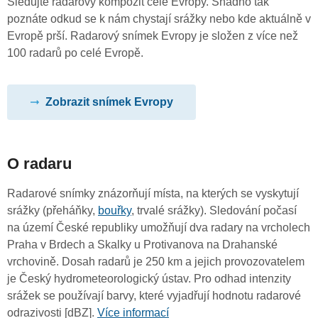
Sledujte radarový kompozit celé Evropy. Snadno tak
poznáte odkud se k nám chystají srážky nebo kde aktuálně v
Evropě prší. Radarový snímek Evropy je složen z více než
100 radarů po celé Evropě.
Zobrazit snímek Evropy
O radaru
Radarové snímky znázorňují místa, na kterých se vyskytují
srážky (přeháňky,
bouřky
, trvalé srážky). Sledování počasí
na území České republiky umožňují dva radary na vrcholech
Praha v Brdech a Skalky u Protivanova na Drahanské
vrchovině. Dosah radarů je 250 km a jejich provozovatelem
je Český hydrometeorologický ústav. Pro odhad intenzity
srážek se používají barvy, které vyjadřují hodnotu radarové
odrazivosti [dBZ].
Více informací