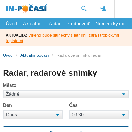
Přejít
na
hlavní
obsah
Úvod
Aktuálně
Radar
Předpověď
Numerický model
Víkend bude slunečný s letními, zítra i tropickými
AKTUALITA:
teplotami
Úvod
Aktuální počasí
Radarové snímky, radar
Radar, radarové snímky
Město
Den
Čas