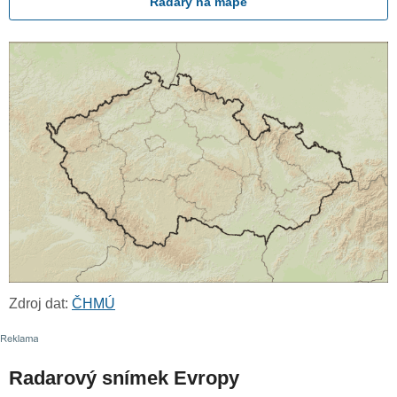
Radary na mapě
Zdroj dat:
ČHMÚ
Radarový snímek Evropy