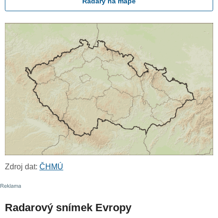
Radary na mapě
Zdroj dat:
ČHMÚ
Radarový snímek Evropy