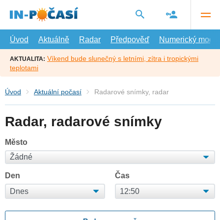
Přejít
na
hlavní
obsah
Úvod
Aktuálně
Radar
Předpověď
Numerický model
Víkend bude slunečný s letními, zítra i tropickými
AKTUALITA:
teplotami
Úvod
Aktuální počasí
Radarové snímky, radar
Radar, radarové snímky
Město
Den
Čas