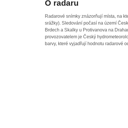
O radaru
Radarové snímky znázorňují místa, na kte
srážky). Sledování počasí na území Česk
Brdech a Skalky u Protivanova na Drahan
provozovatelem je Český hydrometeorolog
barvy, které vyjadřují hodnotu radarové o