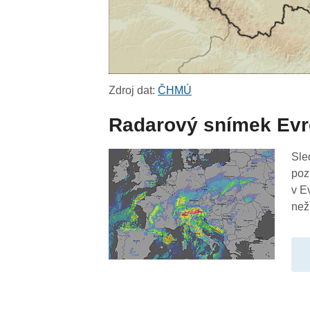
Zdroj dat:
ČHMÚ
Radarový snímek Ev
Sle
poz
v E
než