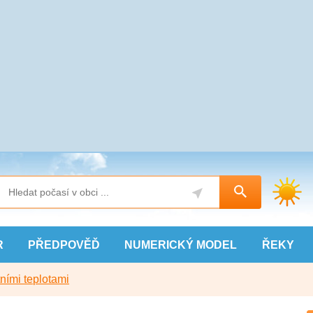
R
PŘEDPOVĚĎ
NUMERICKÝ
MODEL
ŘEKY
ními teplotami