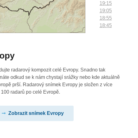
19:15
19:05
18:55
18:45
18:35
18:25
18:15
ropy
18:05
17:55
17:45
dujte radarový kompozit celé Evropy. Snadno tak
17:35
náte odkud se k nám chystají srážky nebo kde aktuálně
17:25
vropě prší. Radarový snímek Evropy je složen z více
17:15
 100 radarů po celé Evropě.
17:05
16:55
Zobrazit snímek Evropy
16:45
16:35
16:25
16:15