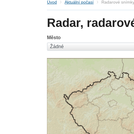
Úvod
Aktuální počasí
Radarové snímky
Radar, radarov
Město