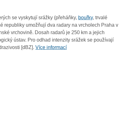
16:05
15:55
rých se vyskytují srážky (přeháňky,
bouřky
, trvalé
15:45
é republiky umožňují dva radary na vrcholech Praha v
15:35
ské vrchovině. Dosah radarů je 250 km a jejich
15:25
ický ústav. Pro odhad intenzity srážek se používají
15:15
drazivosti [dBZ].
Více informací
15:05
14:55
14:45
14:35
14:25
14:15
14:05
13:55
13:45
13:35
13:25
13:15