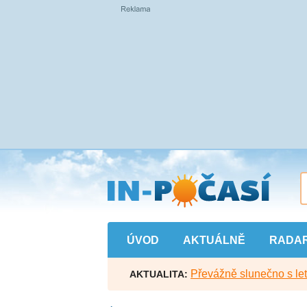
Přejít
na
hlavní
obsah
ÚVOD
AKTUÁLNĚ
RADA
Převážně slunečno s let
AKTUALITA: