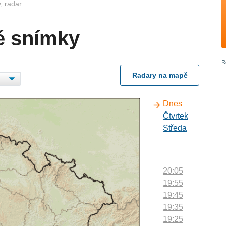
, radar
é snímky
Radary na mapě
Dnes
Čtvrtek
Středa
20:05
19:55
19:45
19:35
19:25