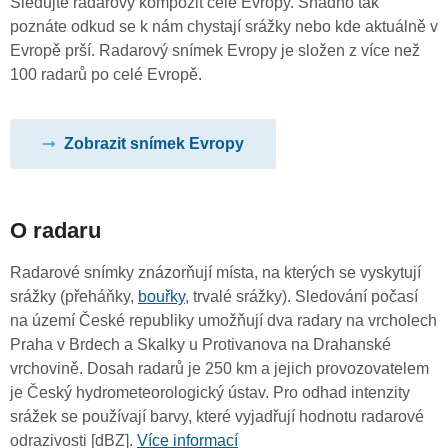
Sledujte radarový kompozit celé Evropy. Snadno tak
poznáte odkud se k nám chystají srážky nebo kde aktuálně v
Evropě prší. Radarový snímek Evropy je složen z více než
100 radarů po celé Evropě.
Zobrazit snímek Evropy
O radaru
Radarové snímky znázorňují místa, na kterých se vyskytují
srážky (přeháňky,
bouřky
, trvalé srážky). Sledování počasí
na území České republiky umožňují dva radary na vrcholech
Praha v Brdech a Skalky u Protivanova na Drahanské
vrchovině. Dosah radarů je 250 km a jejich provozovatelem
je Český hydrometeorologický ústav. Pro odhad intenzity
srážek se používají barvy, které vyjadřují hodnotu radarové
odrazivosti [dBZ].
Více informací