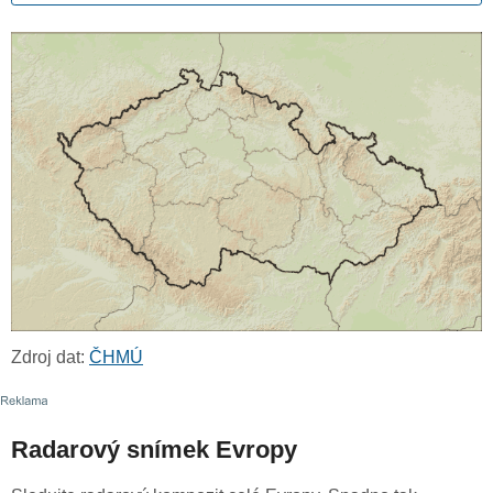
Zdroj dat:
ČHMÚ
Radarový snímek Evropy