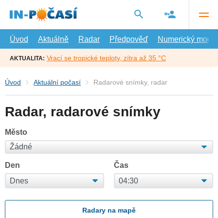
Přejít
na
hlavní
obsah
Úvod
Aktuálně
Radar
Předpověď
Numerický model
Vrací se tropické teploty, zítra až 35 °C
AKTUALITA:
Úvod
Aktuální počasí
Radarové snímky, radar
Radar, radarové snímky
Město
Den
Čas
Radary na mapě