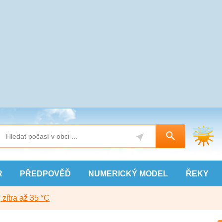
R
PŘEDPOVĚĎ
NUMERICKÝ
MODEL
ŘEKY
, zítra až 35 °C