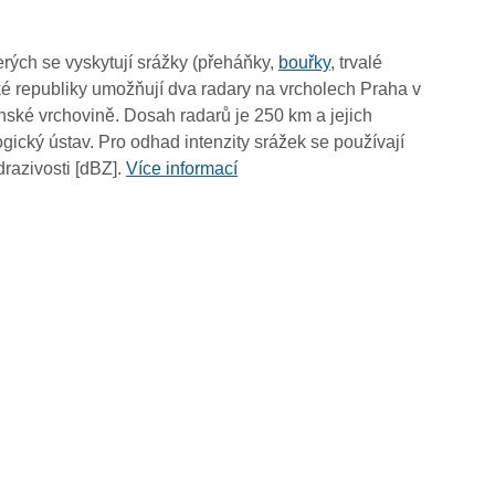
11:30
11:20
rých se vyskytují srážky (přeháňky,
bouřky
, trvalé
11:10
é republiky umožňují dva radary na vrcholech Praha v
11:00
ské vrchovině. Dosah radarů je 250 km a jejich
10:50
ický ústav. Pro odhad intenzity srážek se používají
10:40
drazivosti [dBZ].
Více informací
10:30
10:20
10:10
10:00
09:50
09:40
09:30
09:20
09:10
09:00
08:50
08:40