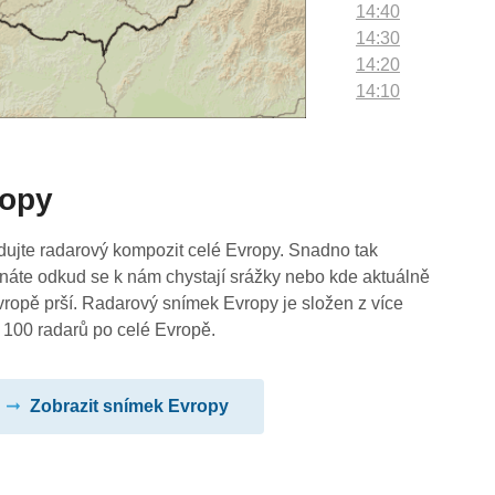
14:40
14:30
14:20
14:10
14:00
13:50
13:40
ropy
13:30
13:20
13:10
dujte radarový kompozit celé Evropy. Snadno tak
13:00
náte odkud se k nám chystají srážky nebo kde aktuálně
12:50
vropě prší. Radarový snímek Evropy je složen z více
12:40
 100 radarů po celé Evropě.
12:30
12:20
Zobrazit snímek Evropy
12:10
12:00
11:50
11:40