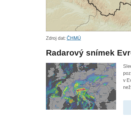
Zdroj dat:
ČHMÚ
Radarový snímek Ev
Sle
poz
v E
než