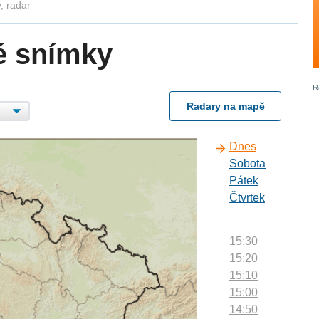
, radar
é snímky
Radary na mapě
Dnes
Sobota
Pátek
Čtvrtek
15:30
15:20
15:10
15:00
14:50