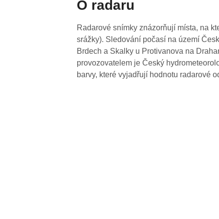
O radaru
Radarové snímky znázorňují místa, na kte
srážky). Sledování počasí na území Česk
Brdech a Skalky u Protivanova na Drahan
provozovatelem je Český hydrometeorolog
barvy, které vyjadřují hodnotu radarové o