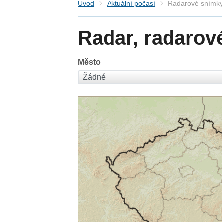
Úvod
Aktuální počasí
Radarové snímky
Radar, radarov
Město