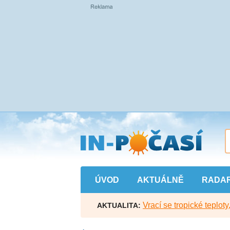
Přejít
na
hlavní
obsah
ÚVOD
AKTUÁLNĚ
RADA
Vrací se tropické teploty
AKTUALITA: