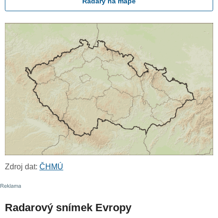
Radary na mapě
Zdroj dat:
ČHMÚ
Radarový snímek Evropy