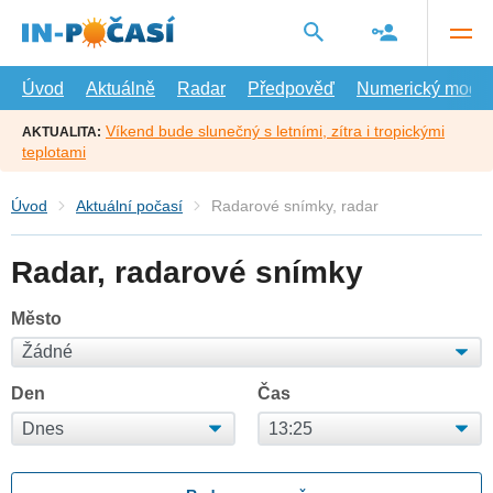
Přejít
na
hlavní
obsah
Úvod
Aktuálně
Radar
Předpověď
Numerický model
Víkend bude slunečný s letními, zítra i tropickými
AKTUALITA:
teplotami
Úvod
Aktuální počasí
Radarové snímky, radar
Radar, radarové snímky
Město
Den
Čas