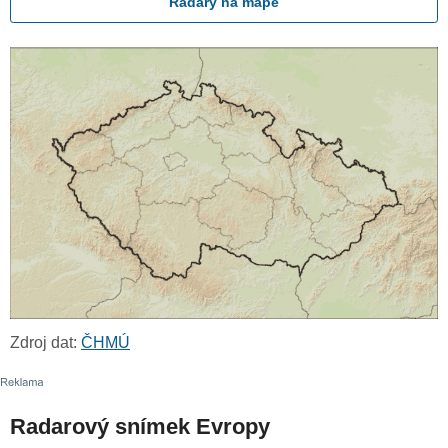
Radary na mapě
Zdroj dat:
ČHMÚ
Radarový snímek Evropy