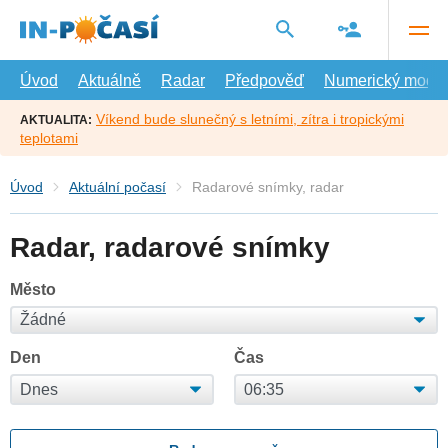
Přejít
na
hlavní
obsah
Úvod
Aktuálně
Radar
Předpověď
Numerický model
Víkend bude slunečný s letními, zítra i tropickými
AKTUALITA:
teplotami
Úvod
Aktuální počasí
Radarové snímky, radar
Radar, radarové snímky
Město
Den
Čas