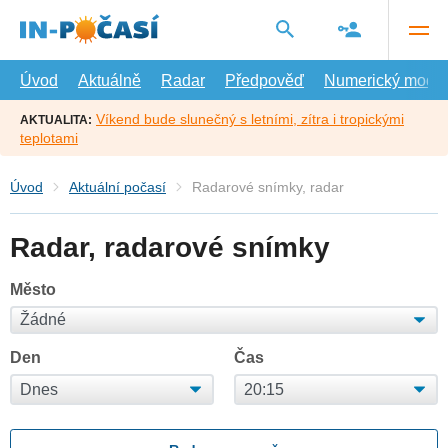
Přejít
na
hlavní
obsah
Úvod
Aktuálně
Radar
Předpověď
Numerický model
Víkend bude slunečný s letními, zítra i tropickými
AKTUALITA:
teplotami
Úvod
Aktuální počasí
Radarové snímky, radar
Radar, radarové snímky
Město
Den
Čas