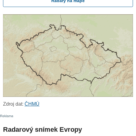
Radary na mapě
Zdroj dat:
ČHMÚ
Radarový snímek Evropy