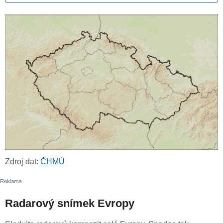
Zdroj dat:
ČHMÚ
Radarový snímek Evropy