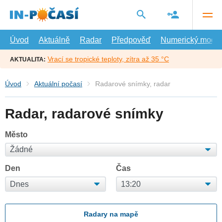
Přejít
na
hlavní
obsah
Úvod
Aktuálně
Radar
Předpověď
Numerický model
Vrací se tropické teploty, zítra až 35 °C
AKTUALITA:
Úvod
Aktuální počasí
Radarové snímky, radar
Radar, radarové snímky
Město
Den
Čas
Radary na mapě