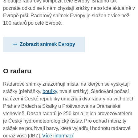
Sledujte radarový kompozit celé Evropy. Snadno tak
poznáte odkud se k nám chystají srážky nebo kde aktuálně v
Evropě prší. Radarový snímek Evropy je složen z více než
100 radarů po celé Evropě.
Zobrazit snímek Evropy
O radaru
Radarové snímky znázorňují místa, na kterých se vyskytují
srážky (přeháňky,
bouřky
, trvalé srážky). Sledování počasí
na území České republiky umožňují dva radary na vrcholech
Praha v Brdech a Skalky u Protivanova na Drahanské
vrchovině. Dosah radarů je 250 km a jejich provozovatelem
je Český hydrometeorologický ústav. Pro odhad intenzity
srážek se používají barvy, které vyjadřují hodnotu radarové
odrazivosti [dBZ].
Více informací