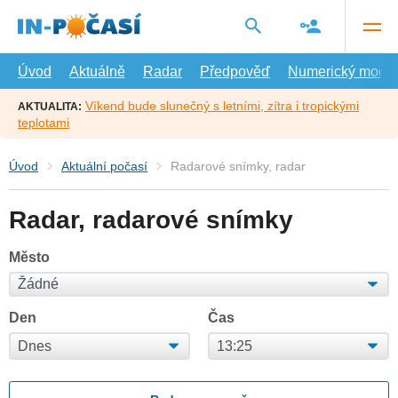
Přejít
na
hlavní
obsah
Úvod
Aktuálně
Radar
Předpověď
Numerický model
Víkend bude slunečný s letními, zítra i tropickými
AKTUALITA:
teplotami
Úvod
Aktuální počasí
Radarové snímky, radar
Radar, radarové snímky
Město
Den
Čas