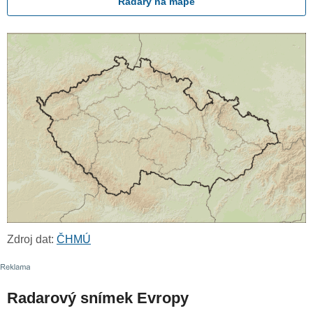
Radary na mapě
Zdroj dat:
ČHMÚ
Radarový snímek Evropy