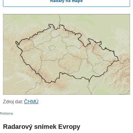
Radary na mapě
Zdroj dat:
ČHMÚ
Radarový snímek Evropy