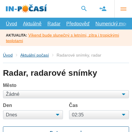
Přejít
na
hlavní
obsah
Úvod
Aktuálně
Radar
Předpověď
Numerický model
Víkend bude slunečný s letními, zítra i tropickými
AKTUALITA:
teplotami
Úvod
Aktuální počasí
Radarové snímky, radar
Radar, radarové snímky
Město
Den
Čas