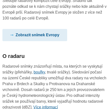
Sledujte radarový kompozit celé Evropy. Snadno tak
poznáte odkud se k nám chystají srážky nebo kde aktuálně v
Evropě prší. Radarový snímek Evropy je složen z více než
100 radarů po celé Evropě.
Zobrazit snímek Evropy
O radaru
Radarové snímky znázorňují místa, na kterých se vyskytují
srážky (přeháňky,
bouřky
, trvalé srážky). Sledování počasí
na území České republiky umožňují dva radary na vrcholech
Praha v Brdech a Skalky u Protivanova na Drahanské
vrchovině. Dosah radarů je 250 km a jejich provozovatelem
je Český hydrometeorologický ústav. Pro odhad intenzity
srážek se používají barvy, které vyjadřují hodnotu radarové
odrazivosti [dBZ].
Více informací