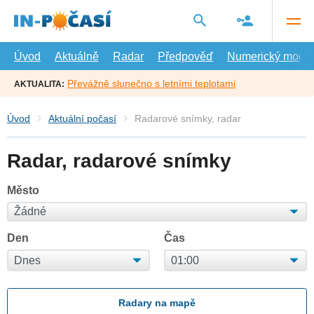
Přejít
na
hlavní
obsah
Úvod
Aktuálně
Radar
Předpověď
Numerický model
Převážně slunečno s letními teplotami
AKTUALITA:
Úvod
Aktuální počasí
Radarové snímky, radar
Radar, radarové snímky
Město
Den
Čas
Radary na mapě