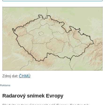
Zdroj dat:
ČHMÚ
Radarový snímek Evropy