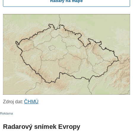
Radary na mapě
Zdroj dat:
ČHMÚ
Radarový snímek Evropy