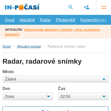
Přejít
na
hlavní
obsah
Úvod
Aktuálně
Radar
Předpověď
Numerický model
Víkend bude slunečný s letními, zítra i tropickými
AKTUALITA:
teplotami
Úvod
Aktuální počasí
Radarové snímky, radar
Radar, radarové snímky
Město
Den
Čas