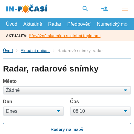
Přejít
na
hlavní
obsah
Úvod
Aktuálně
Radar
Předpověď
Numerický model
Převážně slunečno s letními teplotami
AKTUALITA:
Úvod
Aktuální počasí
Radarové snímky, radar
Radar, radarové snímky
Město
Den
Čas
Radary na mapě