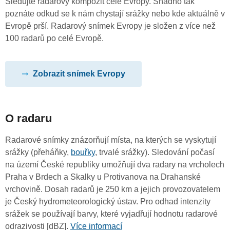
Sledujte radarový kompozit celé Evropy. Snadno tak
poznáte odkud se k nám chystají srážky nebo kde aktuálně v
Evropě prší. Radarový snímek Evropy je složen z více než
100 radarů po celé Evropě.
Zobrazit snímek Evropy
O radaru
Radarové snímky znázorňují místa, na kterých se vyskytují
srážky (přeháňky,
bouřky
, trvalé srážky). Sledování počasí
na území České republiky umožňují dva radary na vrcholech
Praha v Brdech a Skalky u Protivanova na Drahanské
vrchovině. Dosah radarů je 250 km a jejich provozovatelem
je Český hydrometeorologický ústav. Pro odhad intenzity
srážek se používají barvy, které vyjadřují hodnotu radarové
odrazivosti [dBZ].
Více informací