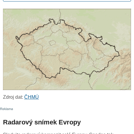
Zdroj dat:
ČHMÚ
Radarový snímek Evropy