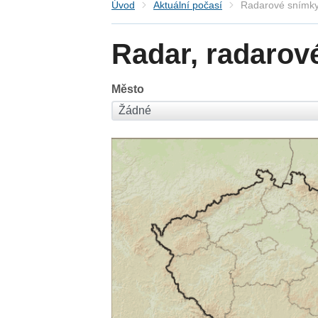
Úvod
Aktuální počasí
Radarové snímky
Radar, radarov
Město