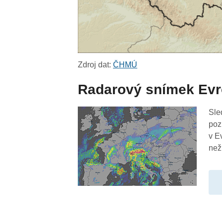
Zdroj dat:
ČHMÚ
Radarový snímek Ev
Sle
poz
v E
než