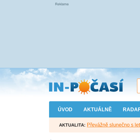
Přejít
na
hlavní
obsah
ÚVOD
AKTUÁLNĚ
RADA
Převážně slunečno s let
AKTUALITA: