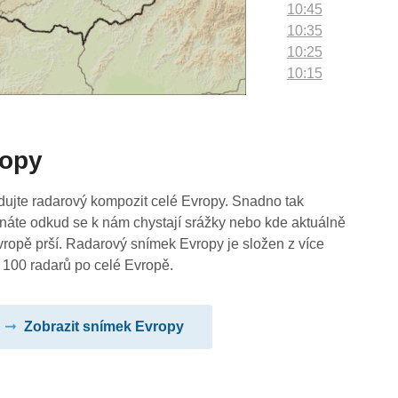
10:45
10:35
10:25
10:15
10:05
09:55
09:45
ropy
09:35
09:25
09:15
dujte radarový kompozit celé Evropy. Snadno tak
09:05
náte odkud se k nám chystají srážky nebo kde aktuálně
08:55
vropě prší. Radarový snímek Evropy je složen z více
08:45
 100 radarů po celé Evropě.
08:35
08:25
Zobrazit snímek Evropy
08:15
08:05
07:55
07:45