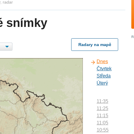
, radar
é snímky
Radary na mapě
Dnes
Čtvrtek
Středa
Úterý
11:35
11:25
11:15
11:05
10:55