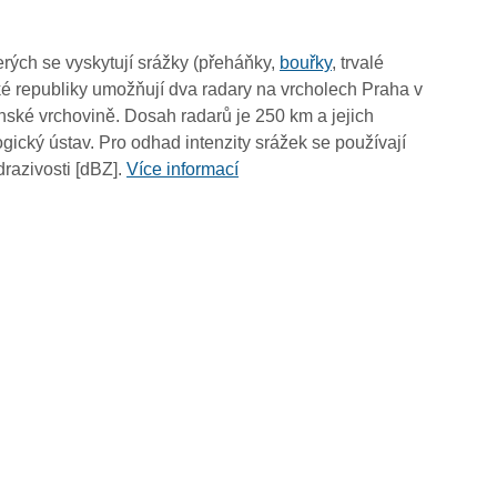
07:35
07:25
rých se vyskytují srážky (přeháňky,
bouřky
, trvalé
07:15
é republiky umožňují dva radary na vrcholech Praha v
07:05
ské vrchovině. Dosah radarů je 250 km a jejich
06:55
ický ústav. Pro odhad intenzity srážek se používají
06:45
drazivosti [dBZ].
Více informací
06:35
06:25
06:15
06:05
05:55
05:45
05:35
05:25
05:15
05:05
04:55
04:45