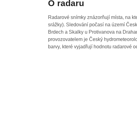
O radaru
Radarové snímky znázorňují místa, na kte
srážky). Sledování počasí na území Česk
Brdech a Skalky u Protivanova na Drahan
provozovatelem je Český hydrometeorolog
barvy, které vyjadřují hodnotu radarové o