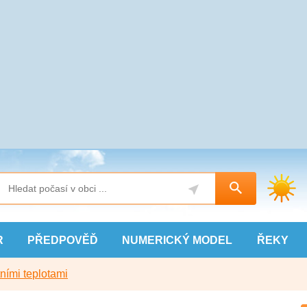
R
PŘEDPOVĚĎ
NUMERICKÝ
MODEL
ŘEKY
ními teplotami