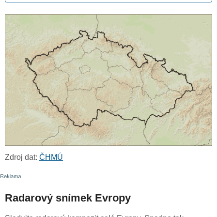
Zdroj dat:
ČHMÚ
Radarový snímek Evropy