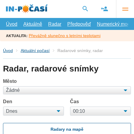
Přejít
na
hlavní
obsah
Úvod
Aktuálně
Radar
Předpověď
Numerický model
Převážně slunečno s letními teplotami
AKTUALITA:
Úvod
Aktuální počasí
Radarové snímky, radar
Radar, radarové snímky
Město
Den
Čas
Radary na mapě