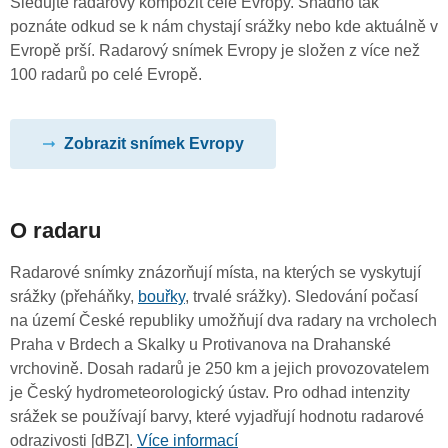
Sledujte radarový kompozit celé Evropy. Snadno tak
poznáte odkud se k nám chystají srážky nebo kde aktuálně v
Evropě prší. Radarový snímek Evropy je složen z více než
100 radarů po celé Evropě.
Zobrazit snímek Evropy
O radaru
Radarové snímky znázorňují místa, na kterých se vyskytují
srážky (přeháňky,
bouřky
, trvalé srážky). Sledování počasí
na území České republiky umožňují dva radary na vrcholech
Praha v Brdech a Skalky u Protivanova na Drahanské
vrchovině. Dosah radarů je 250 km a jejich provozovatelem
je Český hydrometeorologický ústav. Pro odhad intenzity
srážek se používají barvy, které vyjadřují hodnotu radarové
odrazivosti [dBZ].
Více informací