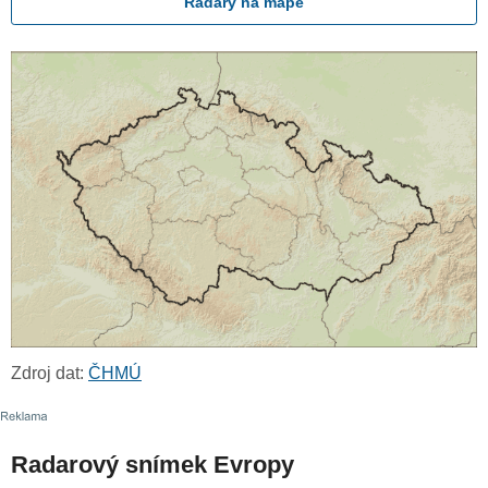
Radary na mapě
Zdroj dat:
ČHMÚ
Radarový snímek Evropy