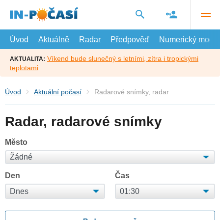
Přejít
na
hlavní
obsah
Úvod
Aktuálně
Radar
Předpověď
Numerický model
Víkend bude slunečný s letními, zítra i tropickými
AKTUALITA:
teplotami
Úvod
Aktuální počasí
Radarové snímky, radar
Radar, radarové snímky
Město
Den
Čas